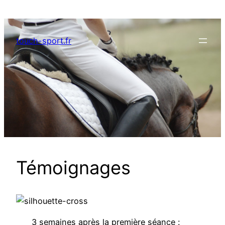
Aller
au
contenu
touch-sport.fr
Témoignages
3 semaines après la première séance :